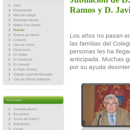
Inicio
Ramos y D. Javi
Presentación
Web del Colegio
Newsletter Alumni
Boletín Foro Alumni
Noticias
Los años no pasan e
Enlaces de interés
Contacto
las familias del Cole
Lista de correo
Hazte socio
personas les ha llega
En Twitter
anticipada. Muchas g
En Facebook
En Linkedin
por su ayuda desinte
En Flickr (Fotos)
Youtube canal Montearagón
Club de Ofertas Solidarias
Actividades
Jornadas Alumni
Encuentros
Torneo de Fútbol 7
Aula Alumni
Cocina