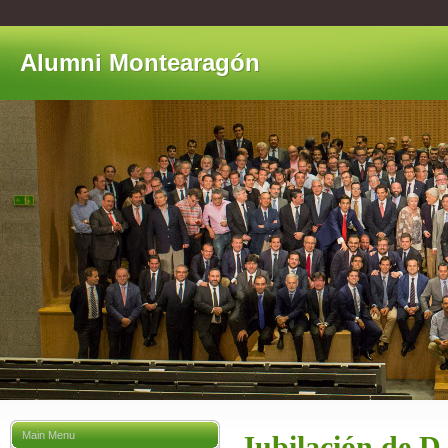
Alumni Montearagón
Main Menu
Jubilación de D